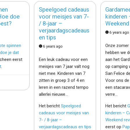
nen
Speelgoed cadeaus
Gardamee
Hoe doe
voor meisjes van 7-
kinderen
best?
/ 8-jaar –
Weekend 
verjaardagscadeaus
6 years ago
en tips
ote spinnen
Onze zomer 
6 years ago
doe je dat
hebben we d
cheen eerst
Een leuk cadeau voor een
aan het Garda
t
.
meisjes van 7 jaar valt nog
op camping 
niet mee. Kinderen van 7
San Felice d
zitten in groep 3 of 4 en
Voor ons de 
leren in een razend tempo
een stacarav
allerlei nieuwe…
verre…
Het bericht
Speelgoed
Het bericht
G
cadeaus voor meisjes van
kinderen – 
7- / 8-jaar –
Weekend rev
verjaardagscadeaus en tips
eerst op
Pap