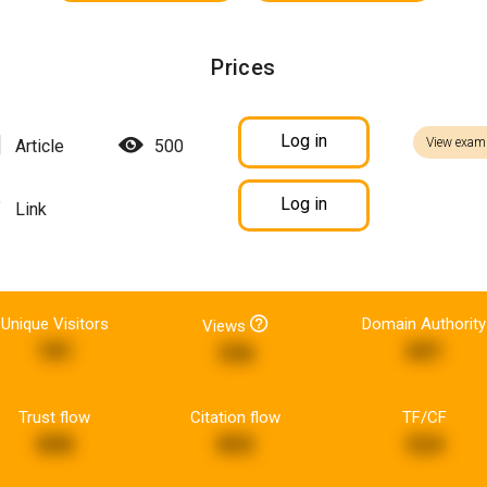
Prices
Log in
View exam
Article
500
Log in
Link
Unique Visitors
Domain Authority
Views
181
601
336
Trust flow
Citation flow
TF/CF
858
892
524