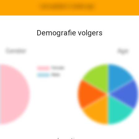
Last updated:
2 weeks ago
Demografie volgers
Gender
Age