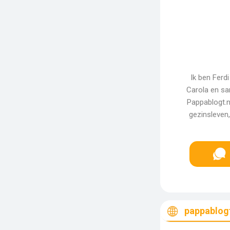
Ik ben Ferd
Carola en sa
Pappablogt.nl
gezinsleven,
pappablogt