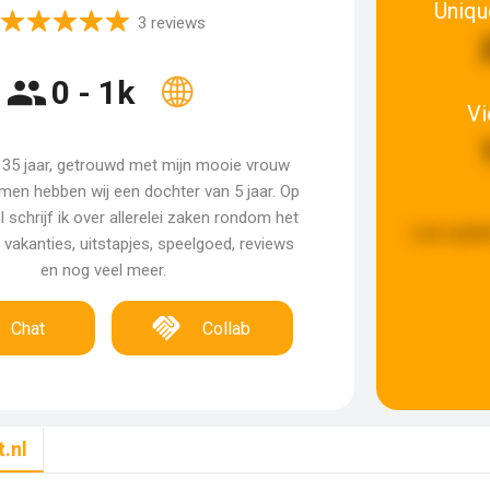
Uniqu
3 reviews
0 - 1k
V
i 35 jaar, getrouwd met mijn mooie vrouw
men hebben wij een dochter van 5 jaar. Op
 schrijf ik over allerelei zaken rondom het
Last updat
 vakanties, uitstapjes, speelgoed, reviews
en nog veel meer.
Chat
Collab
.nl