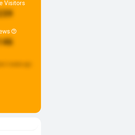
e Visitors
239
iews
146
ed:
2 weeks ago