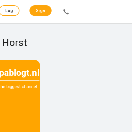
Log
Sign
in
up
r Horst
pablogt.nl
 the biggest channel