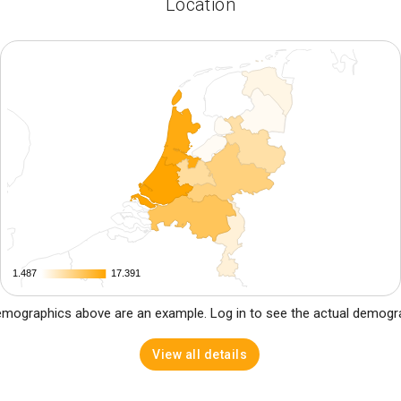
Location
1.487
1.487
17.391
17.391
mographics above are an example. Log in to see the actual demogr
View all details