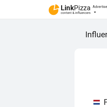
Link
Pizza
Advertis
content & influencers
Influe
F