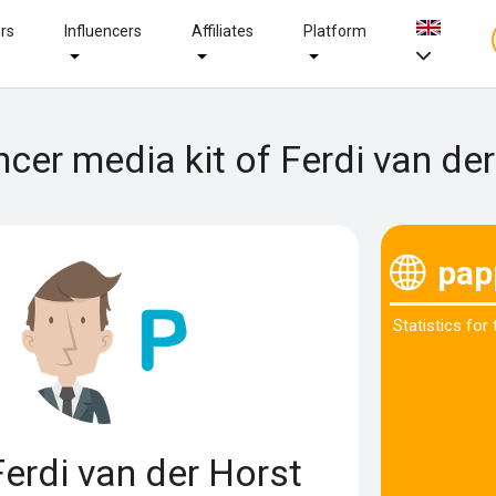
ers
Influencers
Affiliates
Platform
ncer media kit of Ferdi van de
pap
Statistics for
erdi van der Horst