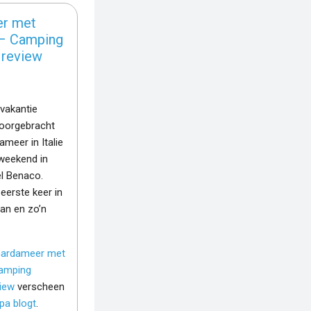
r met
 – Camping
review
vakantie
oorgebracht
meer in Italie
weekend in
el Benaco.
eerste keer in
an en zo’n
ardameer met
Camping
iew
verscheen
pa blogt
.