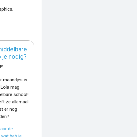
aphics.
middelbare
 je nodig?
go
r maandjes is
, Lola mag
elbare school!
ft ze allemaal
t er nog
den?
aar de
 wat heb je