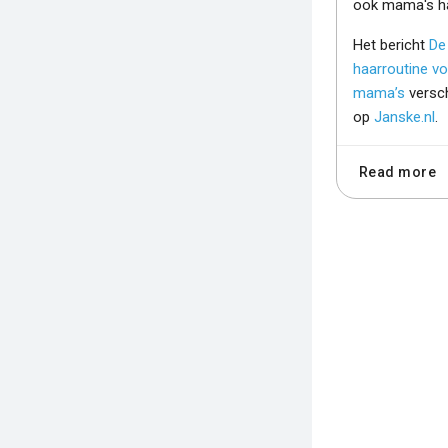
ook mama's har
Het bericht
De
haarroutine vo
mama’s
versc
op
Janske.nl
.
Read more