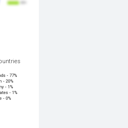
ountries
nds -
77%
m -
20%
ny -
1%
tates -
1%
e -
0%