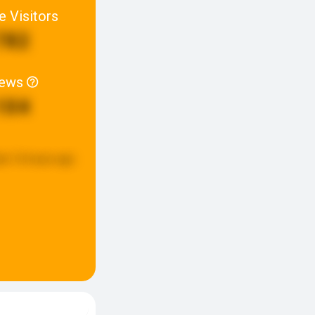
e Visitors
782
iews
104
ed:
16 hours ago