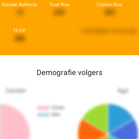
Domain Authority
Trust flow
Citation flow
13
645
405
TF/CF
Last updated:
16 hours ago
498
Demografie volgers
Gender
Age