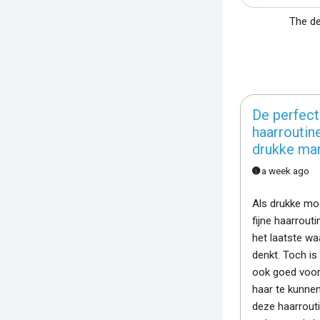
The de
De perfect
haarroutin
drukke ma
a week ago
Als drukke mo
fijne haarrout
het laatste wa
denkt. Toch is 
ook goed voor 
haar te kunne
deze haarrout