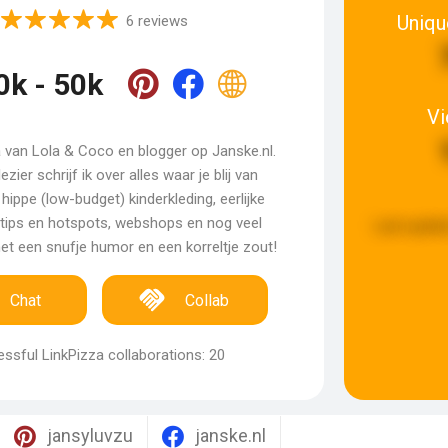
Uniqu
6 reviews
0k - 50k
V
van Lola & Coco en blogger op Janske.nl.
ezier schrijf ik over alles waar je blij van
hippe (low-budget) kinderkleding, eerlijke
ittips en hotspots, webshops en nog veel
Last updat
t een snufje humor en een korreltje zout!
Chat
Collab
ssful LinkPizza collaborations: 20
jansyluvzu
janske.nl