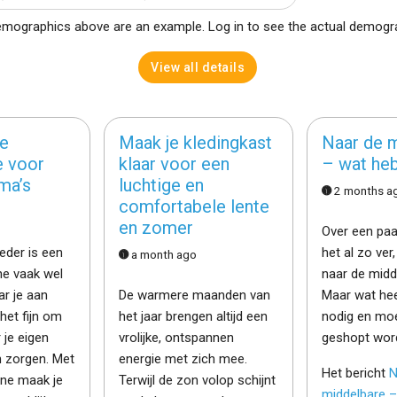
mographics above are an example. Log in to see the actual demogr
View all details
e
Maak je kledingkast
Naar de 
e voor
klaar voor een
– wat heb
ma’s
luchtige en
2 months a
comfortabele lente
en zomer
Over een paa
eder is een
het al zo ver
a month ago
ine vaak wel
naar de midd
ar je aan
De warmere maanden van
Maar wat hee
het fijn om
het jaar brengen altijd een
nodig en moe
je eigen
vrolijke, ontspannen
geshopt wor
n zorgen. Met
energie met zich mee.
Het bericht
N
ine maak je
Terwijl de zon volop schijnt
middelbare –