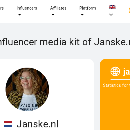
ers
Influencers
Affiliates
Platform
nfluencer media kit of Janske.
j
Statistics for
Janske.nl