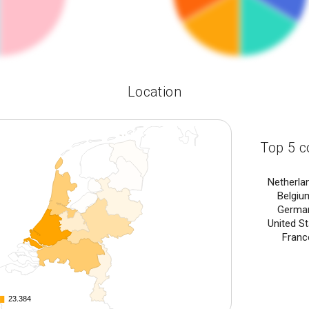
Location
Top 5 c
Netherla
Belgiu
Germa
United S
Franc
23.384
23.384