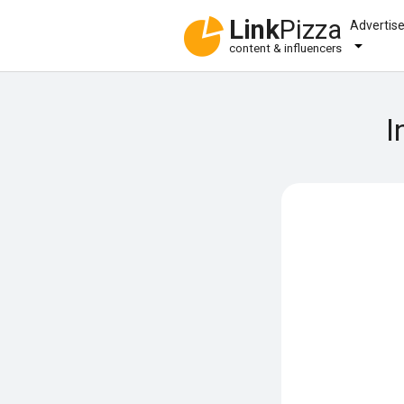
Link
Pizza
Advertis
content & influencers
I