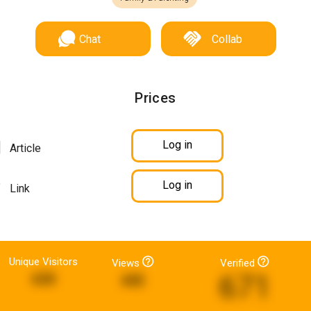
Chat
Collab
Prices
Log in
Article
Log in
Link
Unique Visitors
Views
Verified
671
630
445