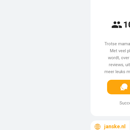
1
Trotse mama 
Met veel pl
wordt, over 
reviews, u
meer leuks me
Succe
janske.nl