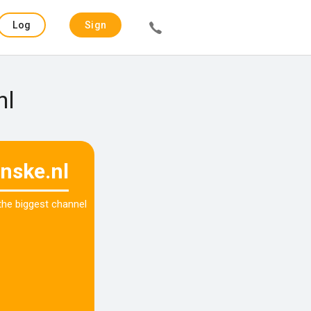
Log
Sign
in
up
nl
anske.nl
 the biggest channel