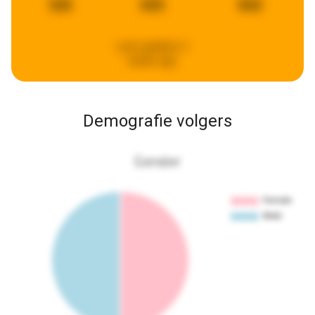
326
655
842
Last updated:
3
weeks ago
Demografie volgers
Gender