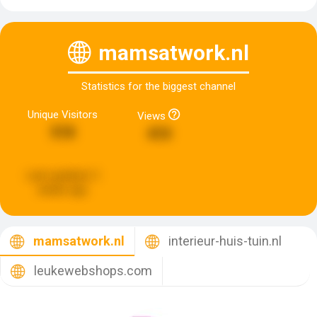
mamsatwork.nl
Statistics for the biggest channel
Unique Visitors
Views
518
410
Last updated:
3
weeks ago
mamsatwork.nl
interieur-huis-tuin.nl
leukewebshops.com