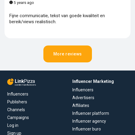
5 years ago
Fijne communicatie, tekst van goede kwaliteit en
bereik/views realistisch.
More reviews
Link
Pizza
Influencer Marketing
content & influencers
Influencers
Influencers
Advertisers
Publishers
Affiliates
Channels
Influencer platform
Campaigns
Influencer agency
Log in
Influencer buro
Sign up