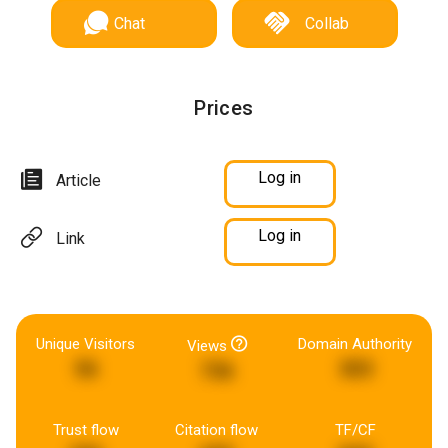
Chat
Collab
Prices
Log in
Article
Log in
Link
Unique Visitors
Domain Authority
Views
56
303
736
Trust flow
Citation flow
TF/CF