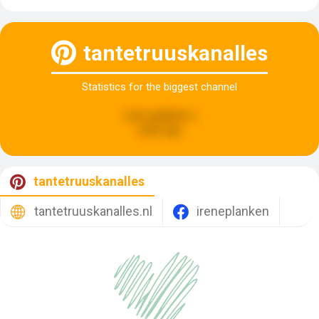
tantetruuskanalles
Statistics for the biggest channel
Last updated:
a
week ago
tantetruuskanalles
tantetruuskanalles.nl
ireneplanken