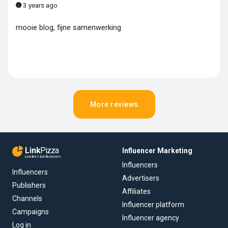
3 years ago
mooie blog, fijne samenwerking
More reviews
Link
Pizza
Influencer Marketing
content & influencers
Influencers
Influencers
Advertisers
Publishers
Affiliates
Channels
Influencer platform
Campaigns
Influencer agency
Log in