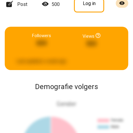
Log in
Post
500
Followers
Views
604
503
Last updated:
a week ago
Demografie volgers
Gender